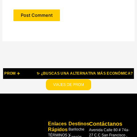
ROM ✈️
✨ ¿BUSCAS UNA ALTERNATIVA MÁS ECONÓMICA? CONOC
VIAJES DE PROM
Enlaces
Destinos
Contáctanos
Rápidos
Bariloche
Avenida Calle 80 # 74a-
TÉRMINOS Y
27 C.C San Francisco ,
Cancún