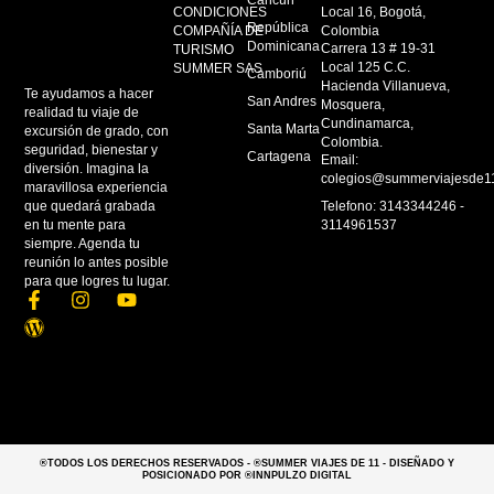
CONDICIONES
Local 16, Bogotá,
República
COMPAÑÍA DE
Colombia
Dominicana
Carrera 13 # 19-31
TURISMO
Local 125 C.C.
SUMMER SAS
Camboriú
Hacienda Villanueva,
Te ayudamos a hacer
San Andres
Mosquera,
realidad tu viaje de
Cundinamarca,
Santa Marta
excursión de grado, con
Colombia.
seguridad, bienestar y
Cartagena
Email:
diversión. Imagina la
colegios@summerviajesde1
maravillosa experiencia
que quedará grabada
Telefono: 3143344246 -
en tu mente para
3114961537
siempre. Agenda tu
reunión lo antes posible
para que logres tu lugar.
F
W
I
Y
a
o
n
o
c
r
s
u
e
d
t
t
b
p
a
u
o
r
g
b
o
e
r
e
k
s
a
-
s
m
®TODOS LOS DERECHOS RESERVADOS - ®SUMMER VIAJES DE 11 - DISEÑADO Y
f
POSICIONADO POR ®INNPULZO DIGITAL